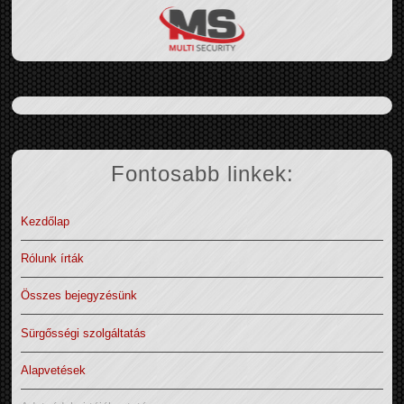
Fontosabb linkek:
Kezdőlap
Rólunk írták
Összes bejegyzésünk
Sürgősségi szolgáltatás
Alapvetések