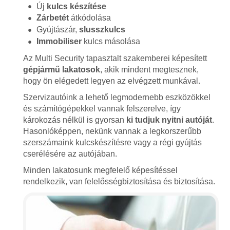
Új
kulcs készítése
Zárbetét
átkódolása
Gyújtászár,
slusszkulcs
Immobiliser
kulcs másolása
Az Multi Security tapasztalt szakemberei képesített
gépjármű lakatosok
, akik mindent megtesznek,
hogy ön elégedett legyen az elvégzett munkával.
Szervizautóink a lehető legmodernebb eszközökkel
és számítógépekkel vannak felszerelve, így
károkozás nélkül is gyorsan
ki tudjuk nyitni autóját
.
Hasonlóképpen, nekünk vannak a legkorszerűbb
szerszámaink kulcskészítésre vagy a régi gyújtás
cserélésére az autójában.
Minden lakatosunk megfelelő képesítéssel
rendelkezik, van felelősségbiztosítása és biztosítása.