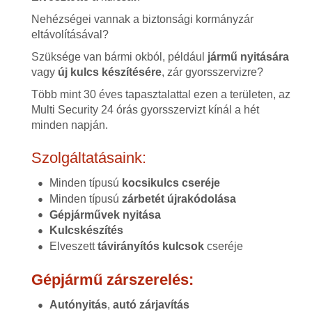
Nehézségei vannak a biztonsági kormányzár
eltávolításával?
Szüksége van bármi okból, például
jármű nyitására
vagy
új kulcs készítésére
, zár gyorsszervizre?
Több mint 30 éves tapasztalattal ezen a területen, az
Multi Security 24 órás gyorsszervizt kínál a hét
minden napján.
Szolgáltatásaink:
Minden típusú
kocsikulcs cseréje
Minden típusú
zárbetét újrakódolása
Gépjárművek nyitása
Kulcskészítés
Elveszett
távirányítós kulcsok
cseréje
Gépjármű zárszerelés:
Autónyitás
,
autó zárjavítás