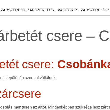
ZÁRSZERELŐ, ZÁRSZERELÉS – VÁCEGRES
ZÁRSZERELŐ, 
árbetét csere – 
etét csere:
Csobánk
n településén azonnal vállalunk.
zárcsere
csolás mentesen az ajtót
. Mindenképpen szüksége lesz
zárc