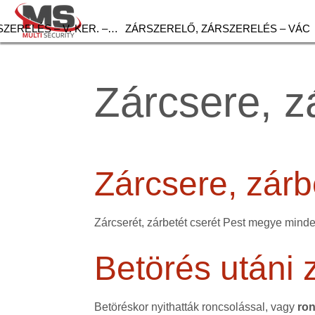
ZERELÉS – V. KER. –…
ZÁRSZERELŐ, ZÁRSZERELÉS – VÁC
Zárcsere, z
Zárcsere, zárb
Zárcserét, zárbetét cserét Pest megye minde
Betörés utáni 
Betöréskor nyithatták roncsolással, vagy
ron