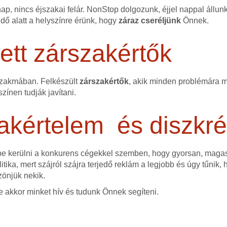
p, nincs éjszakai felár. NonStop dolgozunk, éjjel nappal állun
idő alatt a helyszínre érünk, hogy
záraz cseréljünk
Önnek.
tt zárszakértők
szakmában. Felkészült
zárszakértők
, akik minden problémára me
színen tudják javítani.
akértelem és diszkré
ybe kerülni a konkurens cégekkel szemben, hogy gyorsan, mag
itika, mert szájról szájra terjedő reklám a legjobb és úgy tűnik,
zönjük nekik.
e akkor minket hív és tudunk Önnek segíteni.