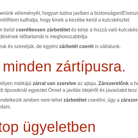
erünk véleményét, hogyan tudna javítani a biztonságon!Elvesze
erét!Nem tudhatja, hogy kinek a kezébe kerül a kulcskészlet.
őn belül
cseréltessen zárbetétet
és kérje a hozzá való kulcskész
ésének időtartamát is meghosszabbítja.
uk és szereljük, de egyéni
zárbetét cserét
is vállalunk.
 minden zártípusra.
 milyen márkájú
zárral van szerelve
az ajtaja.
Zárszerelőnk
a he
i típusoknál egyeztet Önnel a javítás idejéről és javaslatot te
endelkezik amiben nem lehet
zárbetétet
cserélni, úgy a
zárszer
ldani.
top ügyeletben