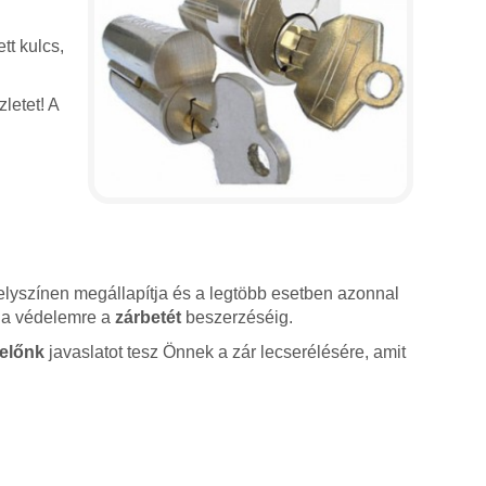
tt kulcs,
letet! A
lyszínen megállapítja és a legtöbb esetben azonnal
sz a védelemre a
zárbetét
beszerzéséig.
előnk
javaslatot tesz Önnek a zár lecserélésére, amit