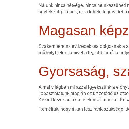
Nálunk nincs hétvége, nincs munkaszüneti na
ügyfélszolgálatunk, és a lehető legrövidebb 
Magasan képze
Szakembereink évtizedek óta dolgoznak a 
műhelyt
jelent amivel a legtöbb hibát a hely
Gyorsaság, sz
A mai világban mi azzal igyekszünk a előn
Tapasztalatunk alapján ez kifizetődő üzletpol
Kézről kézre adják a telefonszámunkat. Kös
Reméljük, hogy ritkán lesz ránk szüksége, d