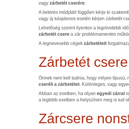
vagy
zárbetét cserére
.
A betörés módjától függően kérje ki szakemb
vagy új tulajdonos esetén kérjen zárbetét cs
Lehetőség szerint ilyenkor a legrövidebb id
zárbetét csere
a zár problémamentes működ
A legnevesebb cégek
zárbetéteit
forgalmazz
Zárbetét csere
Önnek nem kell tudnia, hogy milyen típusú,
cseréli a zárbetétet
. Különleges, vagy egyed
Abban az esetben, ha olyan
egyedi zárral
r
a legtöbb esetben a helyszínen meg is tud o
Zárcsere nons