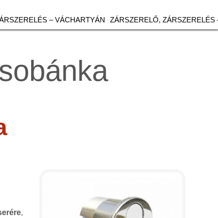
ZÁRSZERELÉS – VÁCHARTYÁN
ZÁRSZERELŐ, ZÁRSZERELÉS 
Csobánka
a
serére
,