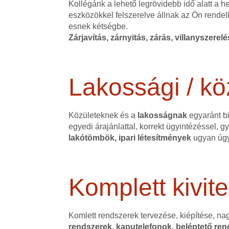
Kollégánk a lehető legrövidebb idő alatt a 
eszközökkel felszerelve állnak az Ön rendel
esnek kétségbe.
Zárjavítás, zárnyitás, zárás, villanyszerel
Lakossági / kö
Közületeknek és a
lakosságnak
egyaránt bi
egyedi árajánlattal, korrekt ügyintézéssel,
lakótömbök, ipari létesítmények
ugyan úgy
Komplett kivite
Komlett rendszerek tervezése, kiépítése, na
rendszerek, kaputelefonok, beléptető rend