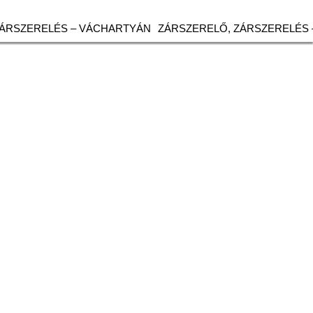
ZÁRSZERELÉS – VÁCHARTYÁN
ZÁRSZERELŐ, ZÁRSZERELÉS 