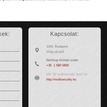
kek:
Kapcsolat:
1043, Budapest
Virág utca19.
NonStop hívható szám:
+36 1 580 5800
info '@' multisecurity 'pont' hu
http://multisecurity.hu