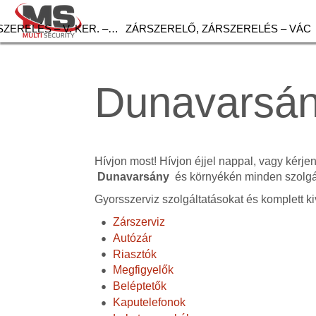
ZERELÉS – V. KER. –…
ZÁRSZERELŐ, ZÁRSZERELÉS – VÁC
Dunavarsán
Hívjon most! Hívjon éjjel nappal, vagy kérje
Dunavarsány
és környékén minden szolgál
Gyorsszerviz szolgáltatásokat és komplett ki
Zárszerviz
Autózár
Riasztók
Megfigyelők
Beléptetők
Kaputelefonok