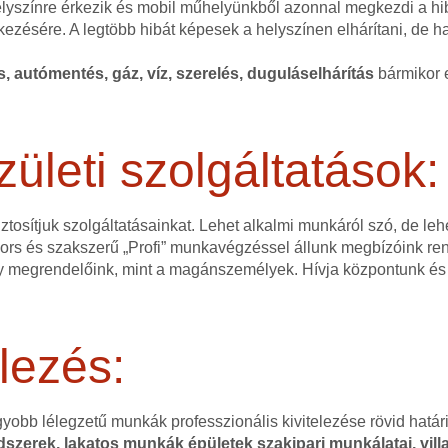
helyszínre érkezik és mobil műhelyünkből azonnal megkezdi a hi
kezésére. A legtöbb hibát képesek a helyszínen elhárítani, de 
és, autómentés, gáz, víz, szerelés, duguláselhárítás
bármikor e
zületi szolgáltatások:
ztosítjuk szolgáltatásainkat. Lehet alkalmi munkáról szó, de l
 gyors és szakszerű „Profi” munkavégzéssel állunk megbízóink r
 megrendelőink, mint a magánszemélyek. Hívja központunk és 
lezés:
gyobb lélegzetű munkák professzionális kivitelezése rövid hatá
szerek, lakatos munkák épületek szakipari munkálatai, villa