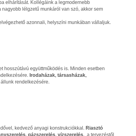
ba elhárítását. Kollégáink a legmodernebb
ha nagyobb lélgzetű munkáról van szó, akkor sem
lvégezhető azonnali, helyszíni munkában vállaljuk.
ehet hosszútávú együttműködés is. Minden esetben
endelkezésére.
Irodaházak, társasházak,
állunk rendelkezésére.
ridővel, kedvező anyagi konstrukciókkal.
Riasztó
nyszerelés, gázszerelés, vízszerelés,
a tervezéstől