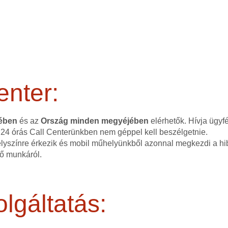
enter:
tében
és az
Ország minden megyéjében
elérhetők. Hívja ügyf
 24 órás Call Centerünkben nem géppel kell beszélgetnie.
elyszínre érkezik és mobil műhelyünkből azonnal megkezdi a hib
dő munkáról.
lgáltatás: