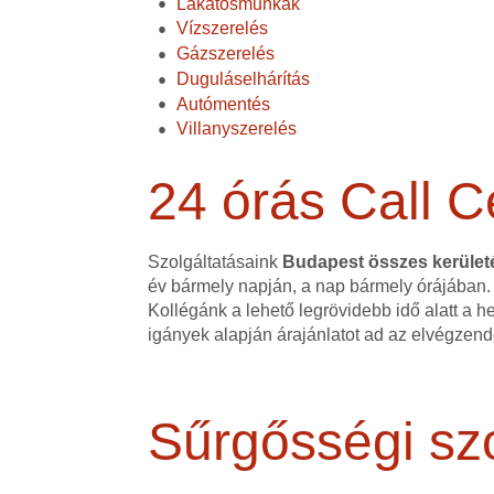
Lakatosmunkák
Vízszerelés
Gázszerelés
Duguláselhárítás
Autómentés
Villanyszerelés
24 órás Call C
Szolgáltatásaink
Budapest összes kerüle
év bármely napján, a nap bármely órájában.
Kollégánk a lehető legrövidebb idő alatt a h
igányek alapján árajánlatot ad az elvégzen
Sűrgősségi szo