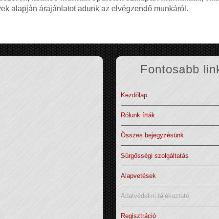
nyek alapján árajánlatot adunk az elvégzendő munkáról.
Fontosabb lin
Kezdőlap
Rólunk írták
Összes bejegyzésünk
Sürgősségi szolgáltatás
Alapvetések
Adatvédelmi tájékoztató
Regisztráció