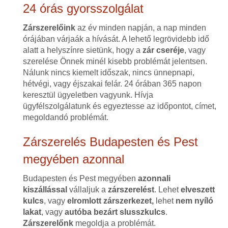
24 órás gyorsszolgálat
Zárszerelőink
az év minden napján, a nap minden
órájában várjaák a hívását. A lehető legrövidebb idő
alatt a helyszínre sietünk, hogy a
zár cseréje
, vagy
szerelése Önnek minél kisebb problémát jelentsen.
Nálunk nincs kiemelt időszak, nincs ünnepnapi,
hétvégi, vagy éjszakai felár. 24 órában 365 napon
keresztül ügyeletben vagyunk. Hívja
ügyfélszolgálatunk és egyeztesse az időpontot, címet,
megoldandó problémát.
Zárszerelés Budapesten és Pest
megyében azonnal
Budapesten és Pest megyében
azonnali
kiszállással
vállaljuk a
zárszerelést
. Lehet
elveszett
kulcs
, vagy
elromlott zárszerkezet,
lehet
nem nyíló
lakat
, vagy
autóba bezárt slusszkulcs
.
Zárszerelőnk
megoldja a problémát.