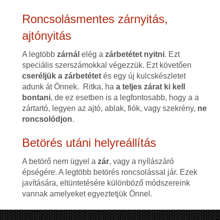
Roncsolásmentes zárnyitás,
ajtónyitás
A legtöbb
zárnál
elég a
zárbetétet nyitni
. Ezt
speciális szerszámokkal végezzük. Ezt követően
cseréljük a zárbetétet
és egy új kulcskészletet
adunk át Önnek. Ritka, ha
a teljes zárat ki kell
bontani
, de ez esetben is a legfontosabb, hogy a a
zártartó, legyen az ajtó, ablak, fiók, vagy szekrény,
ne
roncsolódjon
.
Betörés utáni helyreállítás
A betörő nem ügyel a
zár
, vagy a nyílászáró
épségére. A legtöbb betörés roncsolással jár. Ezek
javítására, eltüntetésére különböző módszereink
vannak amelyeket egyeztetjük Önnel.