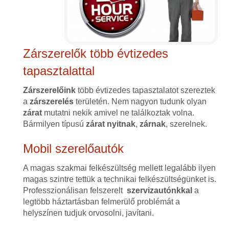
Zárszerelők több évtizedes
tapasztalattal
Zárszerelőink
több évtizedes tapasztalatot szereztek
a
zárszerelés
területén. Nem nagyon tudunk olyan
zárat
mutatni nekik amivel ne találkoztak volna.
Bármilyen típusú
zárat
nyitnak
,
zárnak
, szerelnek.
Mobil szerelőautók
A magas szakmai felkészültség mellett legalább ilyen
magas szintre tettük a technikai felkészültségünket is.
Professzionálisan felszerelt
szervizautónkkal
a
legtöbb háztartásban felmerülő problémát a
helyszínen tudjuk orvosolni, javítani.