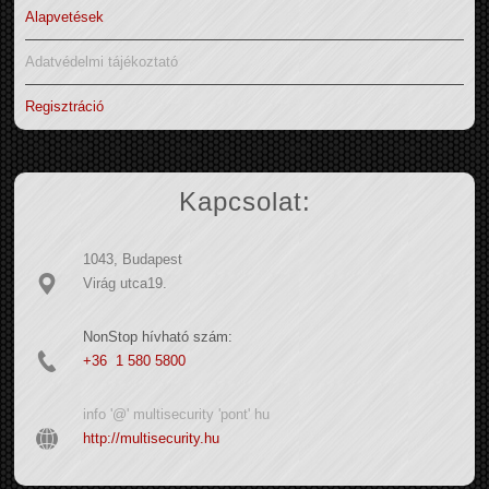
Alapvetések
Adatvédelmi tájékoztató
Regisztráció
Kapcsolat:
1043, Budapest
Virág utca19.
NonStop hívható szám:
+36 1 580 5800
info '@' multisecurity 'pont' hu
http://multisecurity.hu