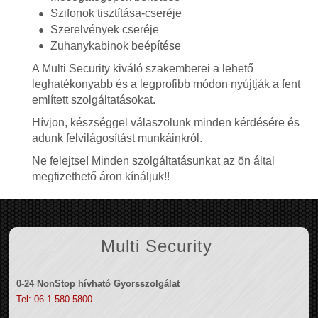
Szifonok tisztítása-cseréje
Szerelvények cseréje
Zuhanykabinok beépítése
A Multi Security kiváló szakemberei a lehető
leghatékonyabb és a legprofibb módon nyújtják a fent
említett szolgáltatásokat.
Hívjon, készséggel válaszolunk minden kérdésére és
adunk felvilágosítást munkáinkról.
Ne felejtse! Minden szolgáltatásunkat az ön által
megfizethető áron kínáljuk!!
Multi Security
0-24 NonStop hívható Gyorsszolgálat
Tel: 06 1 580 5800