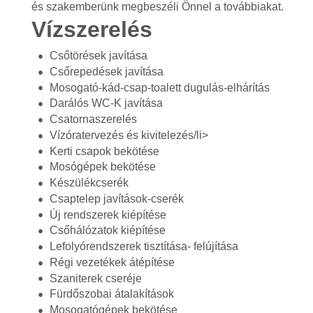
és szakemberünk megbeszéli Önnel a továbbiakat.
Vízszerelés
Csőtörések javítása
Csőrepedések javítása
Mosogató-kád-csap-toalett dugulás-elhárítás
Darálós WC-K javítása
Csatornaszerelés
Vízóratervezés és kivitelezés/li>
Kerti csapok bekötése
Mosógépek bekötése
Készülékcserék
Csaptelep javítások-cserék
Új rendszerek kiépítése
Csőhálózatok kiépítése
Lefolyórendszerek tisztítása- felújítása
Régi vezetékek átépítése
Szaniterek cseréje
Fürdőszobai átalakítások
Mosogatógépek bekötése