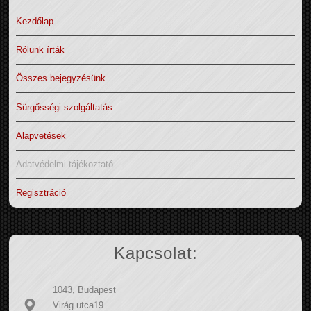
Kezdőlap
Rólunk írták
Összes bejegyzésünk
Sürgősségi szolgáltatás
Alapvetések
Adatvédelmi tájékoztató
Regisztráció
Kapcsolat:
1043, Budapest
Virág utca19.