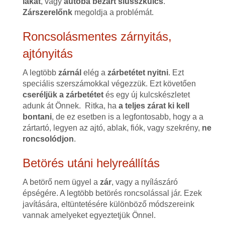
lakat
, vagy
autóba bezárt slusszkulcs
.
Zárszerelőnk
megoldja a problémát.
Roncsolásmentes zárnyitás,
ajtónyitás
A legtöbb
zárnál
elég a
zárbetétet nyitni
. Ezt
speciális szerszámokkal végezzük. Ezt követően
cseréljük a zárbetétet
és egy új kulcskészletet
adunk át Önnek. Ritka, ha
a teljes zárat ki kell
bontani
, de ez esetben is a legfontosabb, hogy a a
zártartó, legyen az ajtó, ablak, fiók, vagy szekrény,
ne
roncsolódjon
.
Betörés utáni helyreállítás
A betörő nem ügyel a
zár
, vagy a nyílászáró
épségére. A legtöbb betörés roncsolással jár. Ezek
javítására, eltüntetésére különböző módszereink
vannak amelyeket egyeztetjük Önnel.