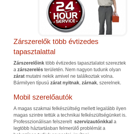
Zárszerelők több évtizedes
tapasztalattal
Zárszerelőink
több évtizedes tapasztalatot szereztek
a
zárszerelés
területén. Nem nagyon tudunk olyan
zárat
mutatni nekik amivel ne találkoztak volna.
Bármilyen típusú
zárat
nyitnak
,
zárnak
, szerelnek.
Mobil szerelőautók
A magas szakmai felkészültség mellett legalább ilyen
magas szintre tettük a technikai felkészültségünket is.
Professzionálisan felszerelt
szervizautónkkal
a
legtöbb háztartásban felmerülő problémát a