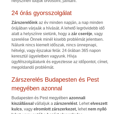
helyszínen tudjuk orvosolni, javítani.
24 órás gyorsszolgálat
Zárszerelőink
az év minden napján, a nap minden
órájában várjaák a hívását. A lehető legrövidebb idő
alatt a helyszínre sietünk, hogy a
zár cseréje
, vagy
szerelése Önnek minél kisebb problémát jelentsen.
Nálunk nincs kiemelt időszak, nincs ünnepnapi,
hétvégi, vagy éjszakai felár. 24 órában 365 napon
keresztül ügyeletben vagyunk. Hívja
ügyfélszolgálatunk és egyeztesse az időpontot, címet,
megoldandó problémát.
Zárszerelés Budapesten és Pest
megyében azonnal
Budapesten és Pest megyében
azonnali
kiszállással
vállaljuk a
zárszerelést
. Lehet
elveszett
kulcs
, vagy
elromlott zárszerkezet,
lehet
nem nyíló