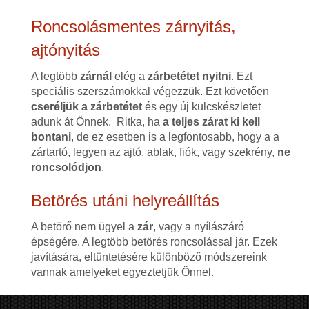
Roncsolásmentes zárnyitás,
ajtónyitás
A legtöbb
zárnál
elég a
zárbetétet nyitni
. Ezt
speciális szerszámokkal végezzük. Ezt követően
cseréljük a zárbetétet
és egy új kulcskészletet
adunk át Önnek. Ritka, ha
a teljes zárat ki kell
bontani
, de ez esetben is a legfontosabb, hogy a a
zártartó, legyen az ajtó, ablak, fiók, vagy szekrény,
ne
roncsolódjon
.
Betörés utáni helyreállítás
A betörő nem ügyel a
zár
, vagy a nyílászáró
épségére. A legtöbb betörés roncsolással jár. Ezek
javítására, eltüntetésére különböző módszereink
vannak amelyeket egyeztetjük Önnel.