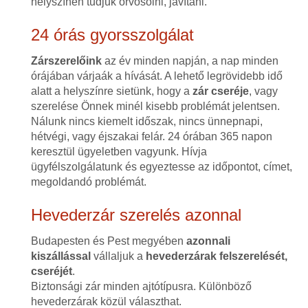
helyszínen tudjuk orvosolni, javítani.
24 órás gyorsszolgálat
Zárszerelőink
az év minden napján, a nap minden
órájában várjaák a hívását. A lehető legrövidebb idő
alatt a helyszínre sietünk, hogy a
zár cseréje
, vagy
szerelése Önnek minél kisebb problémát jelentsen.
Nálunk nincs kiemelt időszak, nincs ünnepnapi,
hétvégi, vagy éjszakai felár. 24 órában 365 napon
keresztül ügyeletben vagyunk. Hívja
ügyfélszolgálatunk és egyeztesse az időpontot, címet,
megoldandó problémát.
Hevederzár szerelés azonnal
Budapesten és Pest megyében
azonnali
kiszállással
vállaljuk a
hevederzárak felszerelését,
cseréjét
.
Biztonsági zár minden ajtótípusra. Különböző
hevederzárak közül választhat.