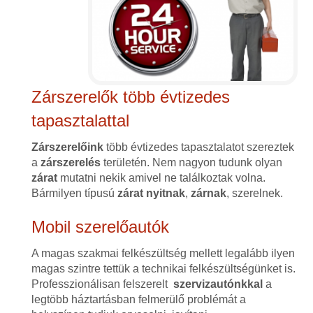
Zárszerelők több évtizedes
tapasztalattal
Zárszerelőink
több évtizedes tapasztalatot szereztek
a
zárszerelés
területén. Nem nagyon tudunk olyan
zárat
mutatni nekik amivel ne találkoztak volna.
Bármilyen típusú
zárat
nyitnak
,
zárnak
, szerelnek.
Mobil szerelőautók
A magas szakmai felkészültség mellett legalább ilyen
magas szintre tettük a technikai felkészültségünket is.
Professzionálisan felszerelt
szervizautónkkal
a
legtöbb háztartásban felmerülő problémát a