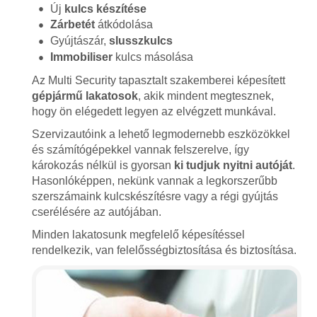
Új
kulcs készítése
Zárbetét
átkódolása
Gyújtászár,
slusszkulcs
Immobiliser
kulcs másolása
Az Multi Security tapasztalt szakemberei képesített
gépjármű lakatosok
, akik mindent megtesznek,
hogy ön elégedett legyen az elvégzett munkával.
Szervizautóink a lehető legmodernebb eszközökkel
és számítógépekkel vannak felszerelve, így
károkozás nélkül is gyorsan
ki tudjuk nyitni autóját
.
Hasonlóképpen, nekünk vannak a legkorszerűbb
szerszámaink kulcskészítésre vagy a régi gyújtás
cserélésére az autójában.
Minden lakatosunk megfelelő képesítéssel
rendelkezik, van felelősségbiztosítása és biztosítása.