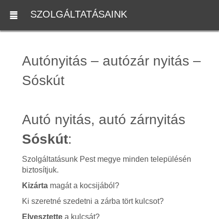
SZOLGÁLTATÁSAINK
Autónyitás – autózár nyitás –
Sóskút
Autó nyitás, autó zárnyitás
Sóskút
:
Szolgáltatásunk Pest megye minden településén
biztosítjuk.
Kizárta
magát a kocsijából?
Ki szeretné szedetni a zárba tört kulcsot?
Elvesztette
a kulcsát?