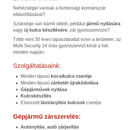
Nehézségei vannak a biztonsági kormányzár
eltávolításával?
Szüksége van bármi okból, például
jármű nyitására
vagy
új kulcs készítésére
, zár gyorsszervizre?
Több mint 30 éves tapasztalattal ezen a területen, az
Multi Security 24 órás gyorsszervizt kínál a hét
minden napján.
Szolgáltatásaink:
Minden típusú
kocsikulcs cseréje
Minden típusú
zárbetét újrakódolása
Gépjárművek nyitása
Kulcskészítés
Elveszett
távirányítós kulcsok
cseréje
Gépjármű zárszerelés:
Autónyitás
,
autó zárjavítás