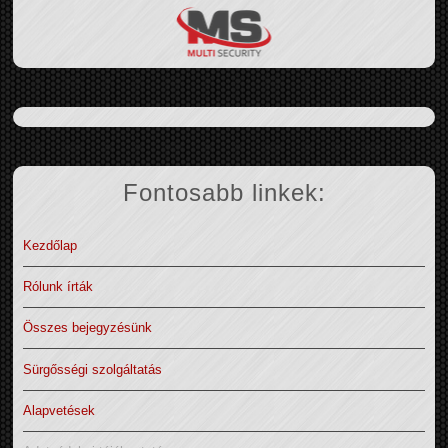
Fontosabb linkek:
Kezdőlap
Rólunk írták
Összes bejegyzésünk
Sürgősségi szolgáltatás
Alapvetések