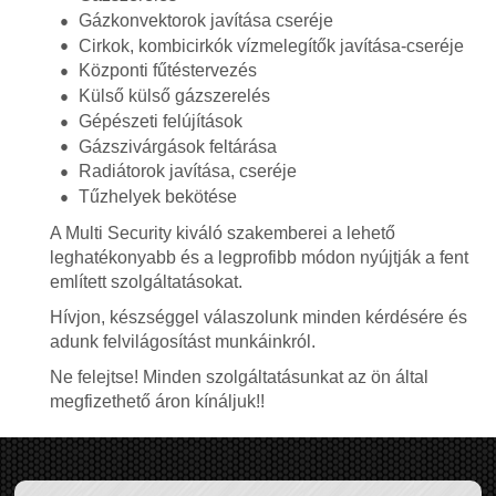
Gázkonvektorok javítása cseréje
Cirkok, kombicirkók vízmelegítők javítása-cseréje
Központi fűtéstervezés
Külső külső gázszerelés
Gépészeti felújítások
Gázszivárgások feltárása
Radiátorok javítása, cseréje
Tűzhelyek bekötése
A Multi Security kiváló szakemberei a lehető
leghatékonyabb és a legprofibb módon nyújtják a fent
említett szolgáltatásokat.
Hívjon, készséggel válaszolunk minden kérdésére és
adunk felvilágosítást munkáinkról.
Ne felejtse! Minden szolgáltatásunkat az ön által
megfizethető áron kínáljuk!!