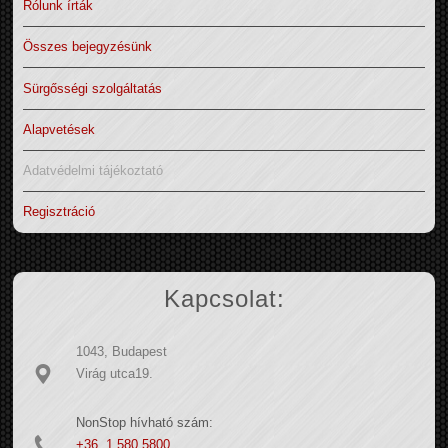
Rólunk írták
Összes bejegyzésünk
Sürgősségi szolgáltatás
Alapvetések
Adatvédelmi tájékoztató
Regisztráció
Kapcsolat:
1043, Budapest
Virág utca19.
NonStop hívható szám:
+36 1 580 5800