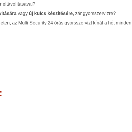
 eltávolításával?
yitására
vagy
új kulcs készítésére
, zár gyorsszervizre?
leten, az Multi Security 24 órás gyorsszervizt kínál a hét minden
: