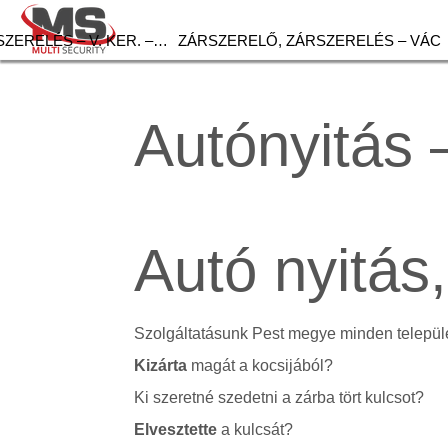
ZERELÉS – V. KER. –…
ZÁRSZERELŐ, ZÁRSZERELÉS – VÁC
Autónyitás 
Autó nyitás
Szolgáltatásunk Pest megye minden települé
Kizárta
magát a kocsijából?
Ki szeretné szedetni a zárba tört kulcsot?
Elvesztette
a kulcsát?