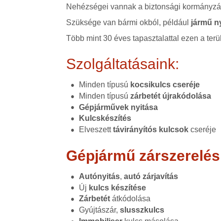
Nehézségei vannak a biztonsági kormányzár
Szüksége van bármi okból, például
jármű n
Több mint 30 éves tapasztalattal ezen a terü
Szolgáltatásaink:
Minden típusú
kocsikulcs cseréje
Minden típusú
zárbetét újrakódolása
Gépjárművek nyitása
Kulcskészítés
Elveszett
távirányítós kulcsok
cseréje
Gépjármű zárszerelés
Autónyitás
,
autó zárjavítás
Új
kulcs készítése
Zárbetét
átkódolása
Gyújtászár,
slusszkulcs