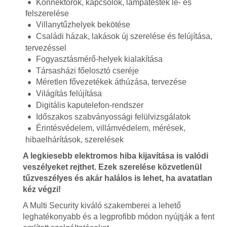
Konnektorok, kapcsolók, lámpatestek le- és
felszerelése
Villanytűzhelyek bekötése
Családi házak, lakások új szerelése és felújítása,
tervezéssel
Fogyasztásmérő-helyek kialakítása
Társasházi főelosztó cseréje
Méretlen fővezetékek áthúzása, tervezése
Világítás felújítása
Digitális kaputelefon-rendszer
Időszakos szabványossági felülvizsgálatok
Érintésvédelem, villámvédelem, mérések,
hibaelhárítások, szerelések
A legkiesebb elektromos hiba kijavítása is valódi
veszélyeket rejthet. Ezek szerelése közvetlenül
tűzveszélyes és akár halálos is lehet, ha avatatlan
kéz végzi!
A Multi Security kiváló szakemberei a lehető
leghatékonyabb és a legprofibb módon nyújtják a fent