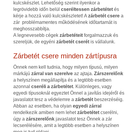
kulcskészlet. Lehetőség szerint ilyenkor a
legrövidebb időn belül
cseréltessen zárbetétet
és
kérje a hozzá való kulcskészletet! A
zárbetét csere
a
zár problémamentes működésének időtartamát is
meghosszabbítja.
A legnevesebb cégek
zárbetéteit
forgalmazzuk és
szereljük, de egyéni
zárbetét cserét
is vállalunk.
Zárbetét csere minden zártípusra
Önnek nem kell tudnia, hogy milyen típusú, milyen
márkájú
zárral van szerelve
az ajtaja.
Zárszerelőnk
a helyszínen megállapítja és a legtöbb esetben
azonnal
cseréli a zárbetétet
. Különleges, vagy
egyedi típusoknál egyeztet Önnel a javítás idejéről és
javaslatot tesz a védelemre a
zárbetét
beszerzéséig.
Abban az esetben, ha olyan
egyedi zárral
rendelkezik amiben nem lehet
zárbetétet
cserélni,
úgy a
zárszerelőnk
javaslatot tesz Önnek a zár
lecserélésére, amit a legtöbb esetben a helyszínen
meg is tud oldani.