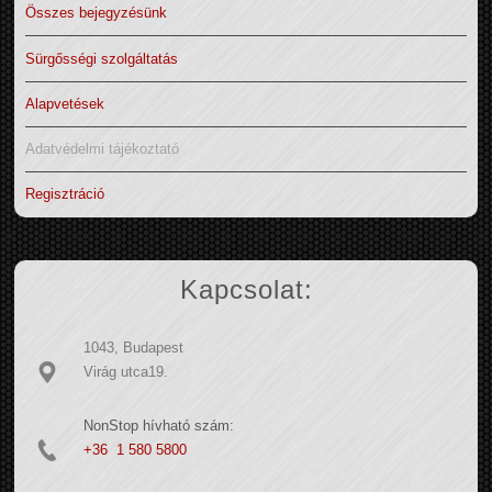
Összes bejegyzésünk
Sürgősségi szolgáltatás
Alapvetések
Adatvédelmi tájékoztató
Regisztráció
Kapcsolat:
1043, Budapest
Virág utca19.
NonStop hívható szám:
+36 1 580 5800