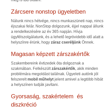
Zárcsere nonstop ügyeletben
Nálunk nincs hétvége, nincs munkaszüneti nap, nincs
éjszakai felár. NonStop dolgozunk, éjjel nappal állunk
a rendelkezésére az év 365 napján. Hívja
ügyfélszolgálatunk, és a lehető legrövidebb idő alatt a
helyszínre érünk, hogy
záraz cseréljünk
Önnek.
Magasan képzett zárszakértők
Szakembereink évtizedek óta dolgoznak a
szakmában. Felkészült
zárszakértők
, akik minden
problémára megoldást találnak. Ügyeleti autónk jól
felszerelt
mobil műhelyt
jelent amivel a legtöbb hibát
a helyszínen tudják javítani.
Gyorsaság, szakértelem és
diszkréció