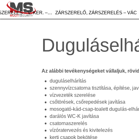
ZERELÉS – V. KER. –…
ZÁRSZERELŐ, ZÁRSZERELÉS – VÁC
Duguláselhá
Az alábbi tevékenységeket vállaljuk, rövi
duguláselhárítás
szennyvízcsatorna tisztítása, építése, jav
vízvezeték szerelése
csőtörések, csőrepedések javítása
mosogató-kád-csap-toalett dugulás-elhár
darálós WC-K javítása
csatornaszerelés
vízóratervezés és kivitelezés
kerti csapok bekötése