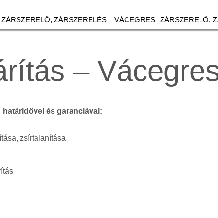
ZÁRSZERELŐ, ZÁRSZERELÉS – VÁCEGRES
ZÁRSZERELŐ, 
rítás – Vácegre
d határidővel és garanciával:
ítása, zsírtalanítása
ítás