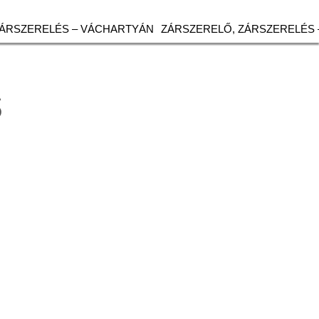
ZÁRSZERELÉS – VÁCHARTYÁN
ZÁRSZERELŐ, ZÁRSZERELÉS 
s