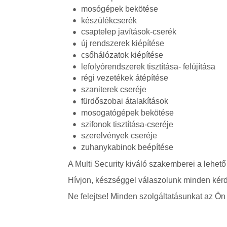
mosógépek bekötése
készülékcserék
csaptelep javítások-cserék
új rendszerek kiépítése
csőhálózatok kiépítése
lefolyórendszerek tisztítása- felújítása
régi vezetékek átépítése
szaniterek cseréje
fürdőszobai átalakítások
mosogatógépek bekötése
szifonok tisztítása-cseréje
szerelvények cseréje
zuhanykabinok beépítése
A Multi Security kiváló szakemberei a lehető
Hívjon, készséggel válaszolunk minden kérd
Ne felejtse! Minden szolgáltatásunkat az Ön á