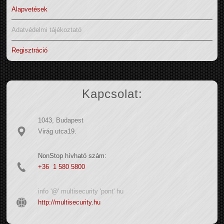
Alapvetések
Adatvédelmi tájékoztató
Regisztráció
Kapcsolat:
1043, Budapest
Virág utca19.
NonStop hívható szám:
+36 1 580 5800
info '@' multisecurity 'pont' hu
http://multisecurity.hu