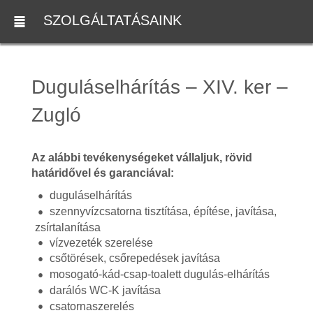
SZOLGÁLTATÁSAINK
Duguláselhárítás – XIV. ker –
Zugló
Az alábbi tevékenységeket vállaljuk, rövid
határidővel és garanciával:
duguláselhárítás
szennyvízcsatorna tisztítása, építése, javítása,
zsírtalanítása
vízvezeték szerelése
csőtörések, csőrepedések javítása
mosogató-kád-csap-toalett dugulás-elhárítás
darálós WC-K javítása
csatornaszerelés