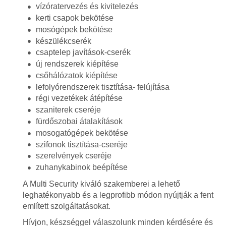
vízóratervezés és kivitelezés
kerti csapok bekötése
mosógépek bekötése
készülékcserék
csaptelep javítások-cserék
új rendszerek kiépítése
csőhálózatok kiépítése
lefolyórendszerek tisztítása- felújítása
régi vezetékek átépítése
szaniterek cseréje
fürdőszobai átalakítások
mosogatógépek bekötése
szifonok tisztítása-cseréje
szerelvények cseréje
zuhanykabinok beépítése
A Multi Security kiváló szakemberei a lehető
leghatékonyabb és a legprofibb módon nyújtják a fent
említett szolgáltatásokat.
Hívjon, készséggel válaszolunk minden kérdésére és