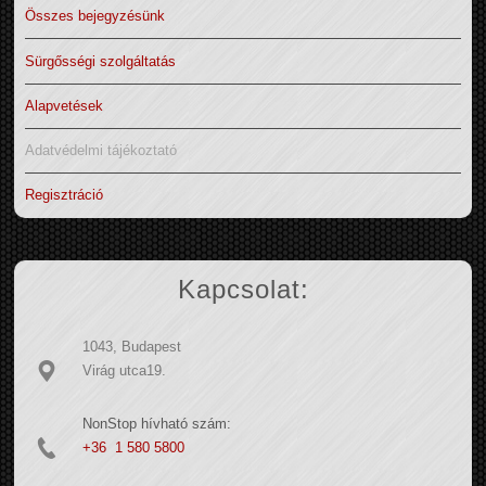
Összes bejegyzésünk
Sürgősségi szolgáltatás
Alapvetések
Adatvédelmi tájékoztató
Regisztráció
Kapcsolat:
1043, Budapest
Virág utca19.
NonStop hívható szám:
+36 1 580 5800