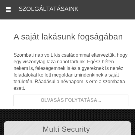
SZOLGÁLTATÁSAINK
A saját lakásunk fogságában
Szombati nap volt, kis családommal elterveztük, hogy
egy viszonylag laza napot tartunk. Egész héten
nekem is, feleségemnek is és a gyereknek is nehéz
feladatokat kellett megoldani,mindenkinek a saját
területén. Ráadásul a névnapom is erre a szombatra
esett.
OLVASÁS FOLYTATÁSA...
Multi Security