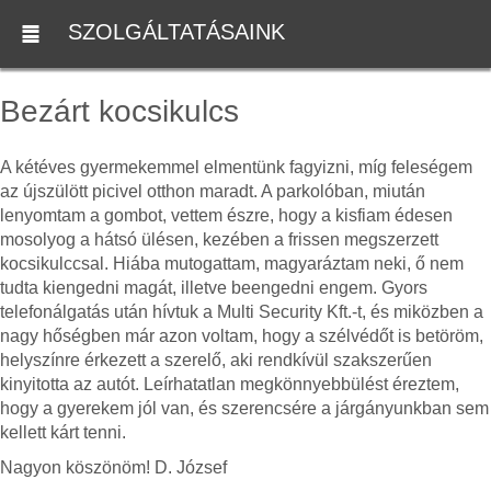
SZOLGÁLTATÁSAINK
Bezárt kocsikulcs
A kétéves gyermekemmel elmentünk fagyizni, míg feleségem
az újszülött picivel otthon maradt. A parkolóban, miután
lenyomtam a gombot, vettem észre, hogy a kisfiam édesen
mosolyog a hátsó ülésen, kezében a frissen megszerzett
kocsikulccsal. Hiába mutogattam, magyaráztam neki, ő nem
tudta kiengedni magát, illetve beengedni engem. Gyors
telefonálgatás után hívtuk a Multi Security Kft.-t, és miközben a
nagy hőségben már azon voltam, hogy a szélvédőt is betöröm,
helyszínre érkezett a szerelő, aki rendkívül szakszerűen
kinyitotta az autót. Leírhatatlan megkönnyebbülést éreztem,
hogy a gyerekem jól van, és szerencsére a járgányunkban sem
kellett kárt tenni.
Nagyon köszönöm! D. József