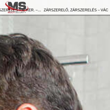
ZERELÉS – V. KER. –…
ZÁRSZERELŐ, ZÁRSZERELÉS – VÁC