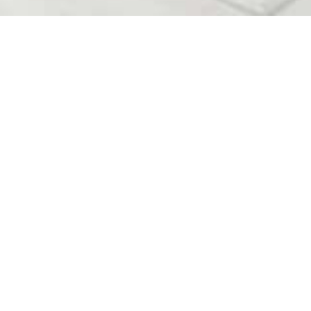
S
GÁZSZERELÉS
sőtörés
Gázkészülékek karbantartása,
munkák.
fűtésszerelés azonnal!
LÉS
RIASZTÓK
omos
Beléptető és riasztó rendszerek
nal.
telepítése, üzemeltetése.