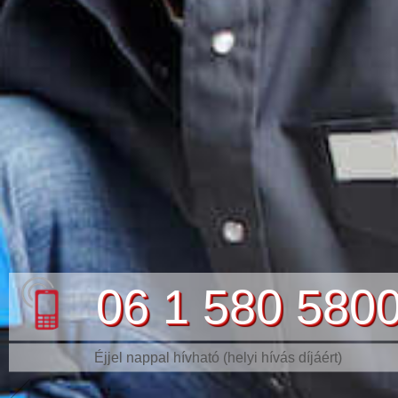
06 1 580 580
Éjjel nappal hívható (helyi hívás díjáért)